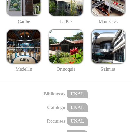
Caribe
La Paz
Manizales
Medellín
Palmira
Orinoquía
Bibliotecas
UNAL
Catálogo
UNAL
Recursos
UNAL