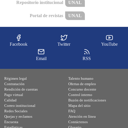
Repositorio institucional
UNAL
Portal de revistas
UNAL
Facebook
Twitter
YouTube
Email
RSS
Régimen legal
Talento humano
Contratación
Ofertas de empleo
Rendición de cuentas
Concurso docente
Pago virtual
Control interno
Calidad
Buzón de notificaciones
Correo institucional
Mapa del sitio
Redes Sociales
FAQ
Quejas y reclamos
Atención en línea
Encuesta
Contáctenos
Estadísticas
Glosario