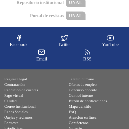
Repositorio institucional
UNAL
Portal de revistas
UNAL
Facebook
Twitter
YouTube
Email
RSS
Régimen legal
Talento humano
Contratación
Ofertas de empleo
Rendición de cuentas
Concurso docente
Pago virtual
Control interno
Calidad
Buzón de notificaciones
Correo institucional
Mapa del sitio
Redes Sociales
FAQ
Quejas y reclamos
Atención en línea
Encuesta
Contáctenos
Estadísticas
Glosario