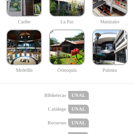
Caribe
La Paz
Manizales
Medellín
Palmira
Orinoquía
Bibliotecas
UNAL
Catálogo
UNAL
Recursos
UNAL