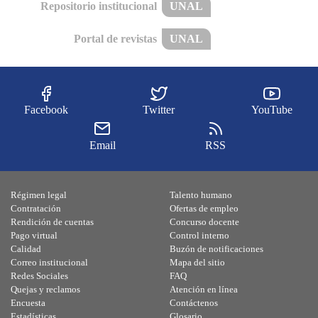
Repositorio institucional
UNAL
Portal de revistas
UNAL
Facebook
Twitter
YouTube
Email
RSS
Régimen legal
Talento humano
Contratación
Ofertas de empleo
Rendición de cuentas
Concurso docente
Pago virtual
Control interno
Calidad
Buzón de notificaciones
Correo institucional
Mapa del sitio
Redes Sociales
FAQ
Quejas y reclamos
Atención en línea
Encuesta
Contáctenos
Estadísticas
Glosario