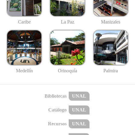
Caribe
La Paz
Manizales
Medellín
Palmira
Orinoquía
Bibliotecas
UNAL
Catálogo
UNAL
Recursos
UNAL