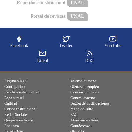
Repositorio institucional
UNAL
Portal de revistas
UNAL
Facebook
Twitter
YouTube
Email
RSS
Régimen legal
Talento humano
Contratación
Ofertas de empleo
Rendición de cuentas
Concurso docente
Pago virtual
Control interno
Calidad
Buzón de notificaciones
Correo institucional
Mapa del sitio
Redes Sociales
FAQ
Quejas y reclamos
Atención en línea
Encuesta
Contáctenos
Estadísticas
Glosario