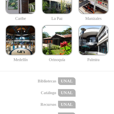
Caribe
La Paz
Manizales
Medellín
Palmira
Orinoquía
Bibliotecas
UNAL
Catálogo
UNAL
Recursos
UNAL