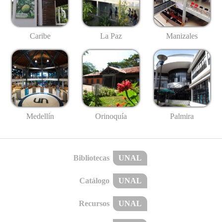
Caribe
La Paz
Manizales
Medellín
Palmira
Orinoquía
Bibliotecas
UNAL
Catálogo
UNAL
Recursos
UNAL