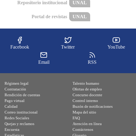
Repositorio institucional
UNAL
Portal de revistas
UNAL
Facebook
Twitter
YouTube
Email
RSS
Régimen legal
Talento humano
Contratación
Ofertas de empleo
Rendición de cuentas
Concurso docente
Pago virtual
Control interno
Calidad
Buzón de notificaciones
Correo institucional
Mapa del sitio
Redes Sociales
FAQ
Quejas y reclamos
Atención en línea
Encuesta
Contáctenos
Estadísticas
Glosario