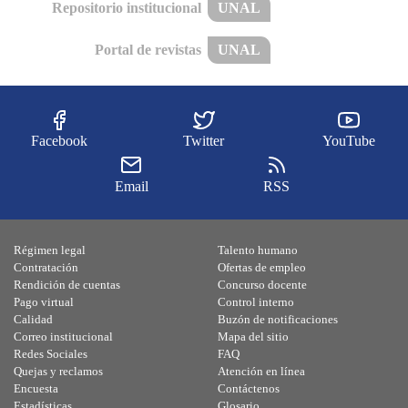
Repositorio institucional
UNAL
Portal de revistas
UNAL
Facebook
Twitter
YouTube
Email
RSS
Régimen legal
Talento humano
Contratación
Ofertas de empleo
Rendición de cuentas
Concurso docente
Pago virtual
Control interno
Calidad
Buzón de notificaciones
Correo institucional
Mapa del sitio
Redes Sociales
FAQ
Quejas y reclamos
Atención en línea
Encuesta
Contáctenos
Estadísticas
Glosario