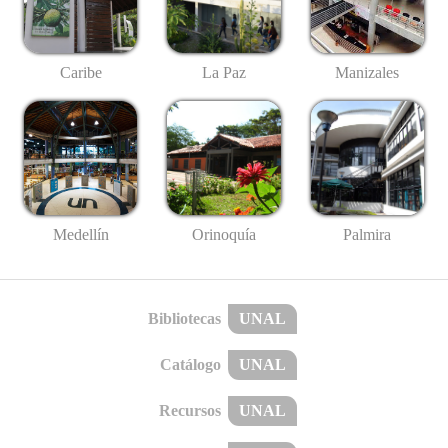
Caribe
La Paz
Manizales
Medellín
Palmira
Orinoquía
Bibliotecas
UNAL
Catálogo
UNAL
Recursos
UNAL