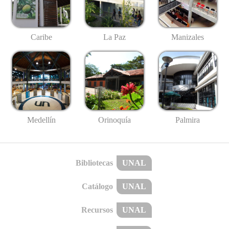
Caribe
La Paz
Manizales
Medellín
Palmira
Orinoquía
Bibliotecas
UNAL
Catálogo
UNAL
Recursos
UNAL