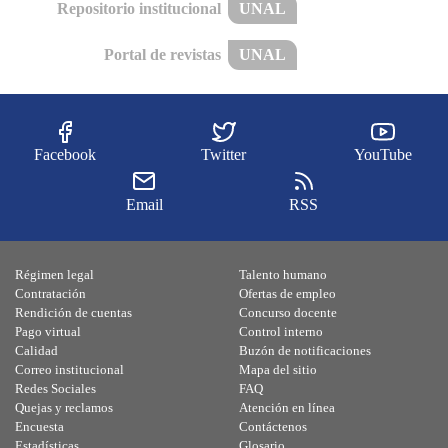
Repositorio institucional
UNAL
Portal de revistas
UNAL
Facebook
Twitter
YouTube
Email
RSS
Régimen legal
Talento humano
Contratación
Ofertas de empleo
Rendición de cuentas
Concurso docente
Pago virtual
Control interno
Calidad
Buzón de notificaciones
Correo institucional
Mapa del sitio
Redes Sociales
FAQ
Quejas y reclamos
Atención en línea
Encuesta
Contáctenos
Estadísticas
Glosario