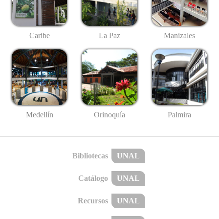
Caribe
La Paz
Manizales
Medellín
Palmira
Orinoquía
Bibliotecas
UNAL
Catálogo
UNAL
Recursos
UNAL