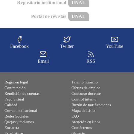
Repositorio institucional
UNAL
Portal de revistas
UNAL
Facebook
Twitter
YouTube
Email
RSS
Régimen legal
Talento humano
Contratación
Ofertas de empleo
Rendición de cuentas
Concurso docente
Pago virtual
Control interno
Calidad
Buzón de notificaciones
Correo institucional
Mapa del sitio
Redes Sociales
FAQ
Quejas y reclamos
Atención en línea
Encuesta
Contáctenos
Estadísticas
Glosario