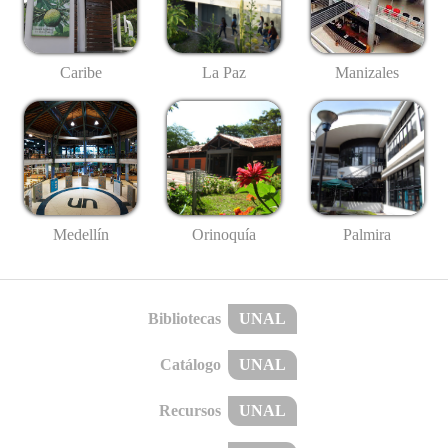
Caribe
La Paz
Manizales
Medellín
Palmira
Orinoquía
Bibliotecas
UNAL
Catálogo
UNAL
Recursos
UNAL