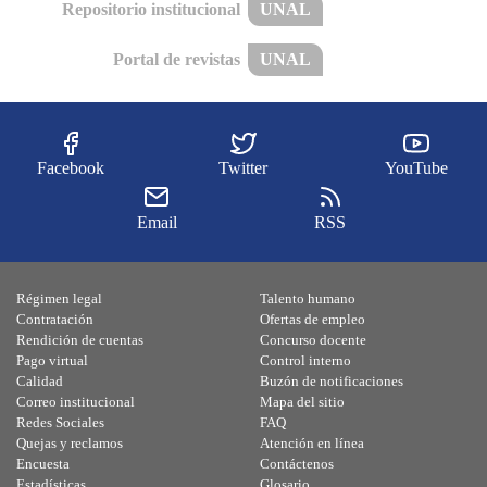
Repositorio institucional
UNAL
Portal de revistas
UNAL
Facebook
Twitter
YouTube
Email
RSS
Régimen legal
Talento humano
Contratación
Ofertas de empleo
Rendición de cuentas
Concurso docente
Pago virtual
Control interno
Calidad
Buzón de notificaciones
Correo institucional
Mapa del sitio
Redes Sociales
FAQ
Quejas y reclamos
Atención en línea
Encuesta
Contáctenos
Estadísticas
Glosario