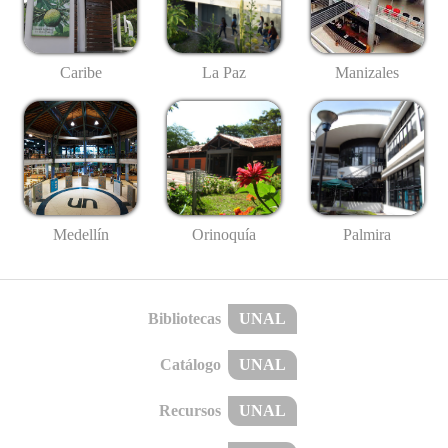
Caribe
La Paz
Manizales
Medellín
Palmira
Orinoquía
Bibliotecas
UNAL
Catálogo
UNAL
Recursos
UNAL