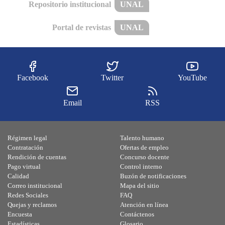
Repositorio institucional
UNAL
Portal de revistas
UNAL
Facebook
Twitter
YouTube
Email
RSS
Régimen legal
Talento humano
Contratación
Ofertas de empleo
Rendición de cuentas
Concurso docente
Pago virtual
Control interno
Calidad
Buzón de notificaciones
Correo institucional
Mapa del sitio
Redes Sociales
FAQ
Quejas y reclamos
Atención en línea
Encuesta
Contáctenos
Estadísticas
Glosario