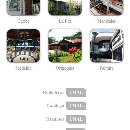
Caribe
La Paz
Manizales
Medellín
Palmira
Orinoquía
Bibliotecas
UNAL
Catálogo
UNAL
Recursos
UNAL