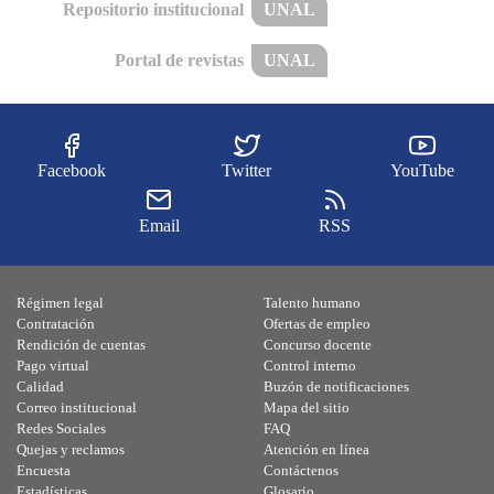
Repositorio institucional
UNAL
Portal de revistas
UNAL
Facebook
Twitter
YouTube
Email
RSS
Régimen legal
Talento humano
Contratación
Ofertas de empleo
Rendición de cuentas
Concurso docente
Pago virtual
Control interno
Calidad
Buzón de notificaciones
Correo institucional
Mapa del sitio
Redes Sociales
FAQ
Quejas y reclamos
Atención en línea
Encuesta
Contáctenos
Estadísticas
Glosario