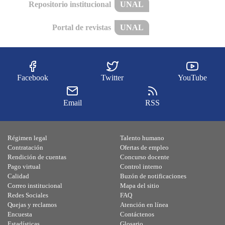
Repositorio institucional
UNAL
Portal de revistas
UNAL
Facebook
Twitter
YouTube
Email
RSS
Régimen legal
Talento humano
Contratación
Ofertas de empleo
Rendición de cuentas
Concurso docente
Pago virtual
Control interno
Calidad
Buzón de notificaciones
Correo institucional
Mapa del sitio
Redes Sociales
FAQ
Quejas y reclamos
Atención en línea
Encuesta
Contáctenos
Estadísticas
Glosario