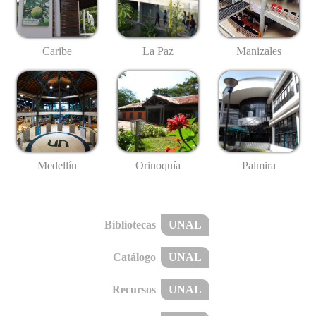
Caribe
La Paz
Manizales
Medellín
Palmira
Orinoquía
Bibliotecas
UNAL
Catálogo
UNAL
Recursos
UNAL