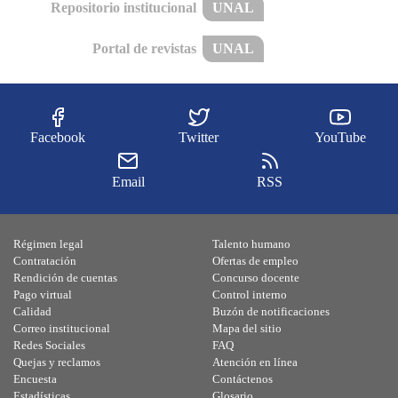
Repositorio institucional
UNAL
Portal de revistas
UNAL
Facebook
Twitter
YouTube
Email
RSS
Régimen legal
Talento humano
Contratación
Ofertas de empleo
Rendición de cuentas
Concurso docente
Pago virtual
Control interno
Calidad
Buzón de notificaciones
Correo institucional
Mapa del sitio
Redes Sociales
FAQ
Quejas y reclamos
Atención en línea
Encuesta
Contáctenos
Estadísticas
Glosario