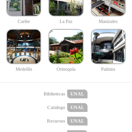
Caribe
La Paz
Manizales
Medellín
Palmira
Orinoquía
Bibliotecas
UNAL
Catálogo
UNAL
Recursos
UNAL