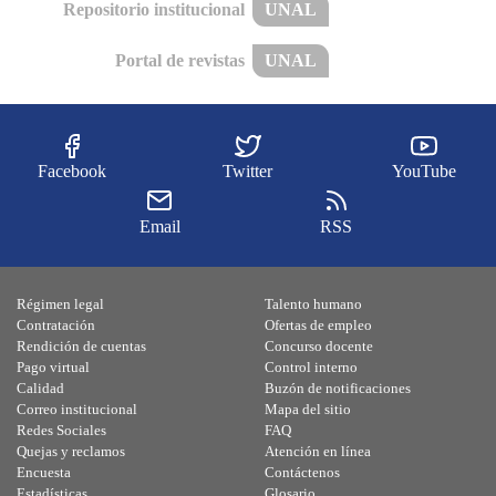
Repositorio institucional
UNAL
Portal de revistas
UNAL
Facebook
Twitter
YouTube
Email
RSS
Régimen legal
Talento humano
Contratación
Ofertas de empleo
Rendición de cuentas
Concurso docente
Pago virtual
Control interno
Calidad
Buzón de notificaciones
Correo institucional
Mapa del sitio
Redes Sociales
FAQ
Quejas y reclamos
Atención en línea
Encuesta
Contáctenos
Estadísticas
Glosario