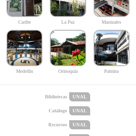
Caribe
La Paz
Manizales
Medellín
Palmira
Orinoquía
Bibliotecas
UNAL
Catálogo
UNAL
Recursos
UNAL