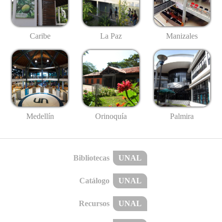
Caribe
La Paz
Manizales
Medellín
Palmira
Orinoquía
Bibliotecas
UNAL
Catálogo
UNAL
Recursos
UNAL