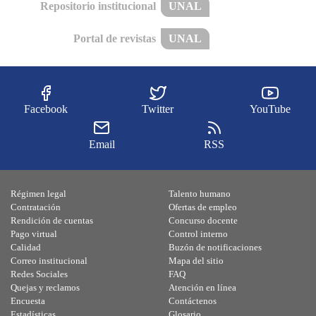
Repositorio institucional
UNAL
Portal de revistas
UNAL
Facebook
Twitter
YouTube
Email
RSS
Régimen legal
Talento humano
Contratación
Ofertas de empleo
Rendición de cuentas
Concurso docente
Pago virtual
Control interno
Calidad
Buzón de notificaciones
Correo institucional
Mapa del sitio
Redes Sociales
FAQ
Quejas y reclamos
Atención en línea
Encuesta
Contáctenos
Estadísticas
Glosario