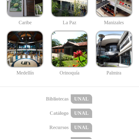
Caribe
La Paz
Manizales
Medellín
Palmira
Orinoquía
Bibliotecas
UNAL
Catálogo
UNAL
Recursos
UNAL