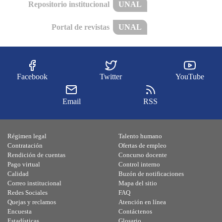
Repositorio institucional
UNAL
Portal de revistas
UNAL
Facebook
Twitter
YouTube
Email
RSS
Régimen legal
Talento humano
Contratación
Ofertas de empleo
Rendición de cuentas
Concurso docente
Pago virtual
Control interno
Calidad
Buzón de notificaciones
Correo institucional
Mapa del sitio
Redes Sociales
FAQ
Quejas y reclamos
Atención en línea
Encuesta
Contáctenos
Estadísticas
Glosario