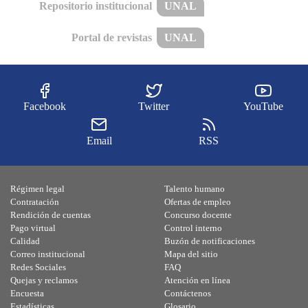
Repositorio institucional
UNAL
Portal de revistas
UNAL
Facebook
Twitter
YouTube
Email
RSS
Régimen legal
Talento humano
Contratación
Ofertas de empleo
Rendición de cuentas
Concurso docente
Pago virtual
Control interno
Calidad
Buzón de notificaciones
Correo institucional
Mapa del sitio
Redes Sociales
FAQ
Quejas y reclamos
Atención en línea
Encuesta
Contáctenos
Estadísticas
Glosario