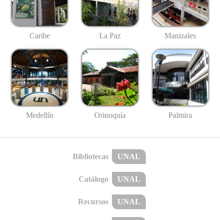
Caribe
La Paz
Manizales
Medellín
Palmira
Orinoquía
Bibliotecas
UNAL
Catálogo
UNAL
Recursos
UNAL