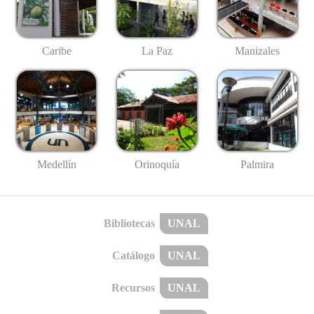
Caribe
La Paz
Manizales
Medellín
Palmira
Orinoquía
Bibliotecas
UNAL
Catálogo
UNAL
Recursos
UNAL