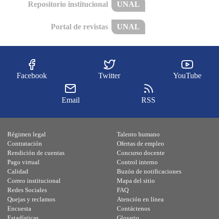
Repositorio institucional
UNAL
Portal de revistas
UNAL
Facebook
Twitter
YouTube
Email
RSS
Régimen legal
Talento humano
Contratación
Ofertas de empleo
Rendición de cuentas
Concurso docente
Pago virtual
Control interno
Calidad
Buzón de notificaciones
Correo institucional
Mapa del sitio
Redes Sociales
FAQ
Quejas y reclamos
Atención en línea
Encuesta
Contáctenos
Estadísticas
Glosario