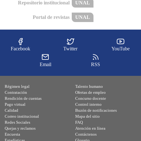
Repositorio institucional
UNAL
Portal de revistas
UNAL
Facebook
Twitter
YouTube
Email
RSS
Régimen legal
Talento humano
Contratación
Ofertas de empleo
Rendición de cuentas
Concurso docente
Pago virtual
Control interno
Calidad
Buzón de notificaciones
Correo institucional
Mapa del sitio
Redes Sociales
FAQ
Quejas y reclamos
Atención en línea
Encuesta
Contáctenos
Estadísticas
Glosario