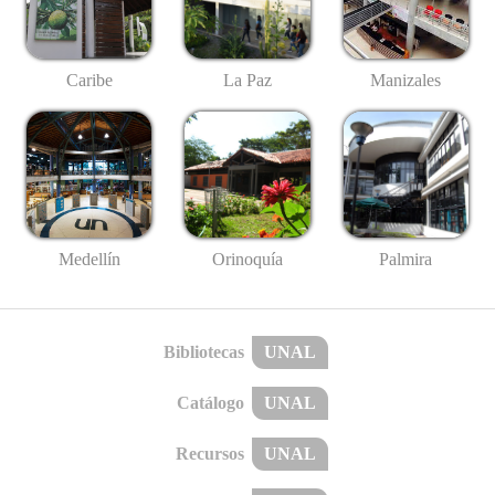
Caribe
La Paz
Manizales
Medellín
Palmira
Orinoquía
Bibliotecas
UNAL
Catálogo
UNAL
Recursos
UNAL