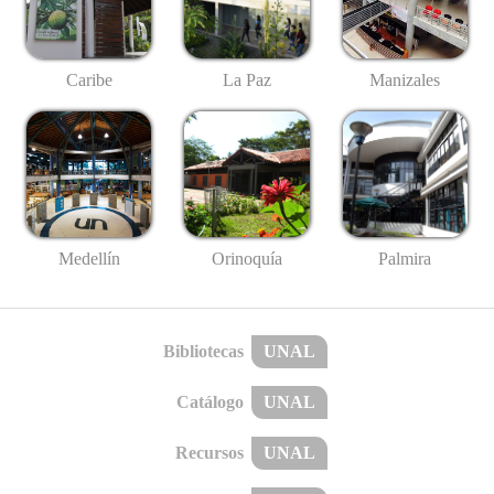
Caribe
La Paz
Manizales
Medellín
Palmira
Orinoquía
Bibliotecas
UNAL
Catálogo
UNAL
Recursos
UNAL