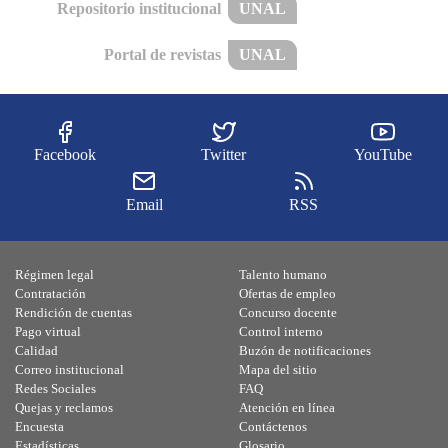
Repositorio institucional
UNAL
Portal de revistas
UNAL
Facebook
Twitter
YouTube
Email
RSS
Régimen legal
Talento humano
Contratación
Ofertas de empleo
Rendición de cuentas
Concurso docente
Pago virtual
Control interno
Calidad
Buzón de notificaciones
Correo institucional
Mapa del sitio
Redes Sociales
FAQ
Quejas y reclamos
Atención en línea
Encuesta
Contáctenos
Estadísticas
Glosario