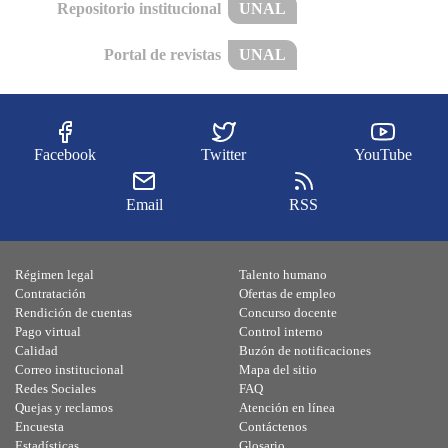
Repositorio institucional
UNAL
Portal de revistas
UNAL
Facebook
Twitter
YouTube
Email
RSS
Régimen legal
Talento humano
Contratación
Ofertas de empleo
Rendición de cuentas
Concurso docente
Pago virtual
Control interno
Calidad
Buzón de notificaciones
Correo institucional
Mapa del sitio
Redes Sociales
FAQ
Quejas y reclamos
Atención en línea
Encuesta
Contáctenos
Estadísticas
Glosario