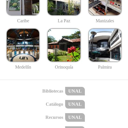
Caribe
La Paz
Manizales
Medellín
Palmira
Orinoquía
Bibliotecas
UNAL
Catálogo
UNAL
Recursos
UNAL