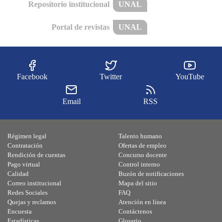
Repositorio institucional
UNAL
Portal de revistas
UNAL
Facebook
Twitter
YouTube
Email
RSS
Régimen legal
Talento humano
Contratación
Ofertas de empleo
Rendición de cuentas
Concurso docente
Pago virtual
Control interno
Calidad
Buzón de notificaciones
Correo institucional
Mapa del sitio
Redes Sociales
FAQ
Quejas y reclamos
Atención en línea
Encuesta
Contáctenos
Estadísticas
Glosario