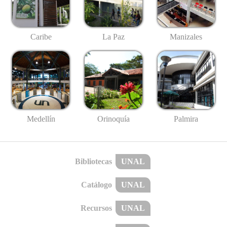
Caribe
La Paz
Manizales
Medellín
Palmira
Orinoquía
Bibliotecas
UNAL
Catálogo
UNAL
Recursos
UNAL