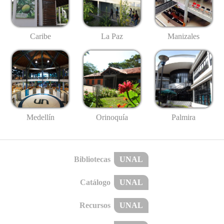
Caribe
La Paz
Manizales
Medellín
Palmira
Orinoquía
Bibliotecas
UNAL
Catálogo
UNAL
Recursos
UNAL