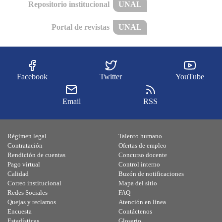
Repositorio institucional
UNAL
Portal de revistas
UNAL
Facebook
Twitter
YouTube
Email
RSS
Régimen legal
Talento humano
Contratación
Ofertas de empleo
Rendición de cuentas
Concurso docente
Pago virtual
Control interno
Calidad
Buzón de notificaciones
Correo institucional
Mapa del sitio
Redes Sociales
FAQ
Quejas y reclamos
Atención en línea
Encuesta
Contáctenos
Estadísticas
Glosario