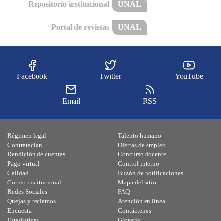
Repositorio institucional
UNAL
Portal de revistas
UNAL
Facebook
Twitter
YouTube
Email
RSS
Régimen legal
Talento humano
Contratación
Ofertas de empleo
Rendición de cuentas
Concurso docente
Pago virtual
Control interno
Calidad
Buzón de notificaciones
Correo institucional
Mapa del sitio
Redes Sociales
FAQ
Quejas y reclamos
Atención en línea
Encuesta
Contáctenos
Estadísticas
Glosario