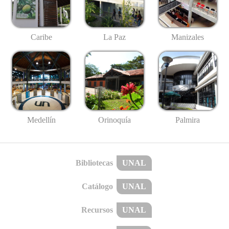
Caribe
La Paz
Manizales
Medellín
Palmira
Orinoquía
Bibliotecas
UNAL
Catálogo
UNAL
Recursos
UNAL