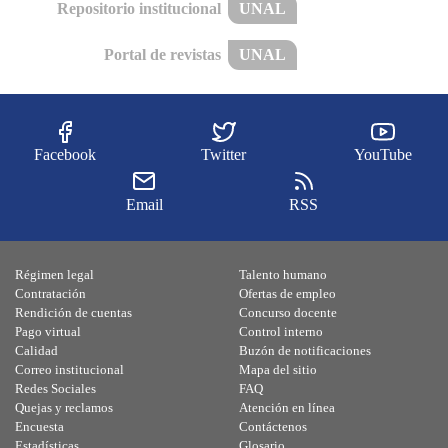
Repositorio institucional
UNAL
Portal de revistas
UNAL
Facebook
Twitter
YouTube
Email
RSS
Régimen legal
Talento humano
Contratación
Ofertas de empleo
Rendición de cuentas
Concurso docente
Pago virtual
Control interno
Calidad
Buzón de notificaciones
Correo institucional
Mapa del sitio
Redes Sociales
FAQ
Quejas y reclamos
Atención en línea
Encuesta
Contáctenos
Estadísticas
Glosario