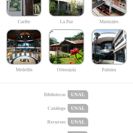
Caribe
La Paz
Manizales
Medellín
Palmira
Orinoquía
Bibliotecas
UNAL
Catálogo
UNAL
Recursos
UNAL