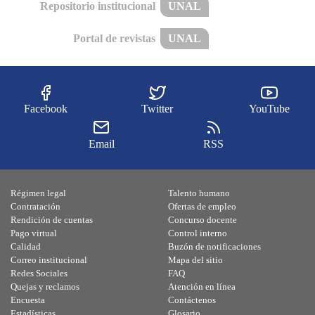
Repositorio institucional
UNAL
Portal de revistas
UNAL
Facebook
Twitter
YouTube
Email
RSS
Régimen legal
Talento humano
Contratación
Ofertas de empleo
Rendición de cuentas
Concurso docente
Pago virtual
Control interno
Calidad
Buzón de notificaciones
Correo institucional
Mapa del sitio
Redes Sociales
FAQ
Quejas y reclamos
Atención en línea
Encuesta
Contáctenos
Estadísticas
Glosario