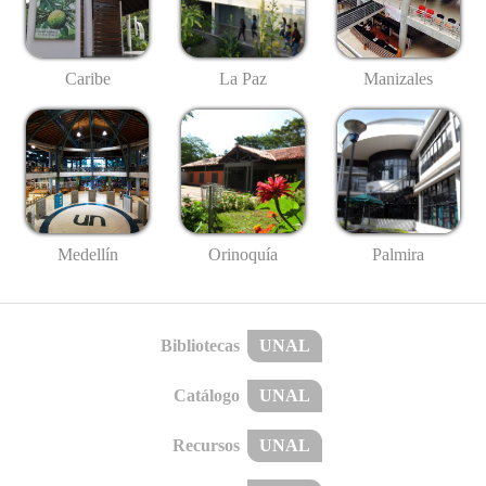
Caribe
La Paz
Manizales
Medellín
Palmira
Orinoquía
Bibliotecas
UNAL
Catálogo
UNAL
Recursos
UNAL