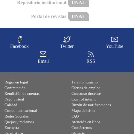
Repositorio institucional
UNAL
Portal de revistas
UNAL
Facebook
Twitter
YouTube
Email
RSS
Régimen legal
Talento humano
Contratación
Ofertas de empleo
Rendición de cuentas
Concurso docente
Pago virtual
Control interno
Calidad
Buzón de notificaciones
Correo institucional
Mapa del sitio
Redes Sociales
FAQ
Quejas y reclamos
Atención en línea
Encuesta
Contáctenos
Estadísticas
Glosario