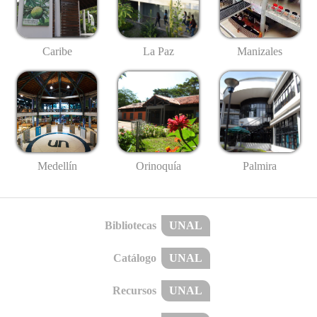
Caribe
La Paz
Manizales
Medellín
Palmira
Orinoquía
Bibliotecas
UNAL
Catálogo
UNAL
Recursos
UNAL