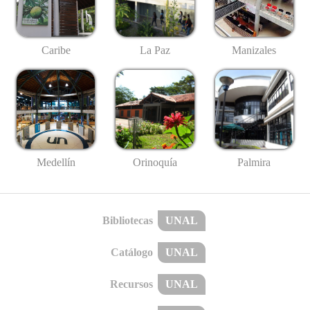
Caribe
La Paz
Manizales
Medellín
Palmira
Orinoquía
Bibliotecas
UNAL
Catálogo
UNAL
Recursos
UNAL