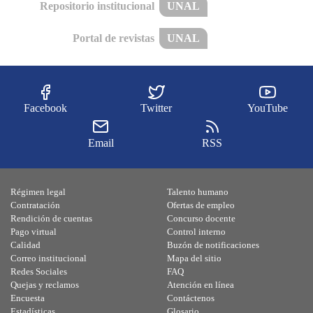
Repositorio institucional
UNAL
Portal de revistas
UNAL
Facebook
Twitter
YouTube
Email
RSS
Régimen legal
Talento humano
Contratación
Ofertas de empleo
Rendición de cuentas
Concurso docente
Pago virtual
Control interno
Calidad
Buzón de notificaciones
Correo institucional
Mapa del sitio
Redes Sociales
FAQ
Quejas y reclamos
Atención en línea
Encuesta
Contáctenos
Estadísticas
Glosario