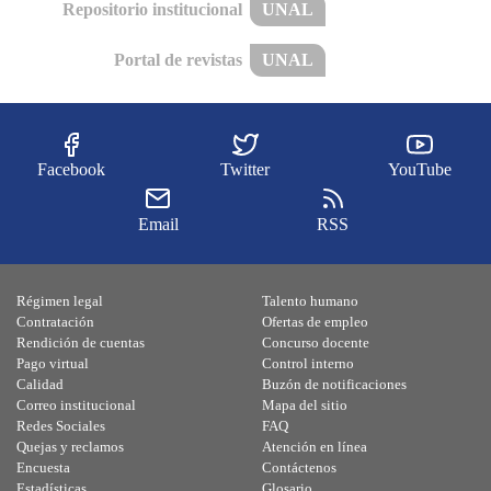
Repositorio institucional
UNAL
Portal de revistas
UNAL
Facebook
Twitter
YouTube
Email
RSS
Régimen legal
Talento humano
Contratación
Ofertas de empleo
Rendición de cuentas
Concurso docente
Pago virtual
Control interno
Calidad
Buzón de notificaciones
Correo institucional
Mapa del sitio
Redes Sociales
FAQ
Quejas y reclamos
Atención en línea
Encuesta
Contáctenos
Estadísticas
Glosario