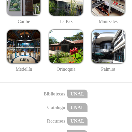
Caribe
La Paz
Manizales
Medellín
Palmira
Orinoquía
Bibliotecas
UNAL
Catálogo
UNAL
Recursos
UNAL