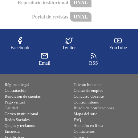
Repositorio institucional
UNAL
Portal de revistas
UNAL
Facebook
Twitter
YouTube
Email
RSS
Régimen legal
Talento humano
Contratación
Ofertas de empleo
Rendición de cuentas
Concurso docente
Pago virtual
Control interno
Calidad
Buzón de notificaciones
Correo institucional
Mapa del sitio
Redes Sociales
FAQ
Quejas y reclamos
Atención en línea
Encuesta
Contáctenos
Estadísticas
Glosario