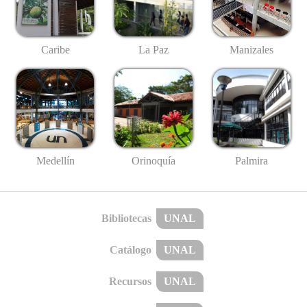
Caribe
La Paz
Manizales
Medellín
Palmira
Orinoquía
Bibliotecas
UNAL
Catálogo
UNAL
Recursos
UNAL