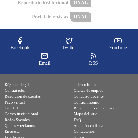
Repositorio institucional
UNAL
Portal de revistas
UNAL
Facebook
Twitter
YouTube
Email
RSS
Régimen legal
Talento humano
Contratación
Ofertas de empleo
Rendición de cuentas
Concurso docente
Pago virtual
Control interno
Calidad
Buzón de notificaciones
Correo institucional
Mapa del sitio
Redes Sociales
FAQ
Quejas y reclamos
Atención en línea
Encuesta
Contáctenos
Estadísticas
Glosario