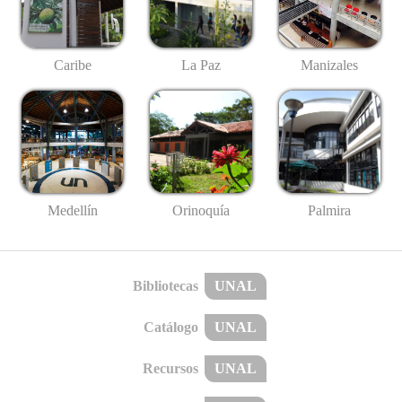
Caribe
La Paz
Manizales
Medellín
Palmira
Orinoquía
Bibliotecas
UNAL
Catálogo
UNAL
Recursos
UNAL