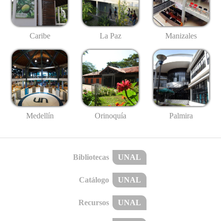
Caribe
La Paz
Manizales
Medellín
Palmira
Orinoquía
Bibliotecas
UNAL
Catálogo
UNAL
Recursos
UNAL