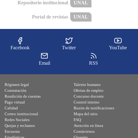
Repositorio institucional
UNAL
Portal de revistas
UNAL
Facebook
Twitter
YouTube
Email
RSS
Régimen legal
Talento humano
Contratación
Ofertas de empleo
Rendición de cuentas
Concurso docente
Pago virtual
Control interno
Calidad
Buzón de notificaciones
Correo institucional
Mapa del sitio
Redes Sociales
FAQ
Quejas y reclamos
Atención en línea
Encuesta
Contáctenos
Estadísticas
Glosario