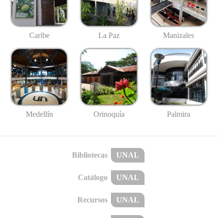
Caribe
La Paz
Manizales
Medellín
Palmira
Orinoquía
Bibliotecas
UNAL
Catálogo
UNAL
Recursos
UNAL