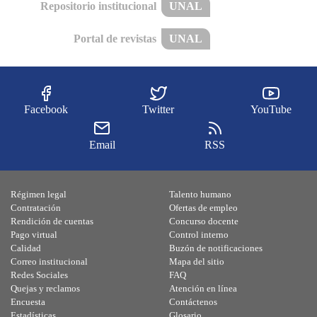
Repositorio institucional
UNAL
Portal de revistas
UNAL
Facebook
Twitter
YouTube
Email
RSS
Régimen legal
Talento humano
Contratación
Ofertas de empleo
Rendición de cuentas
Concurso docente
Pago virtual
Control interno
Calidad
Buzón de notificaciones
Correo institucional
Mapa del sitio
Redes Sociales
FAQ
Quejas y reclamos
Atención en línea
Encuesta
Contáctenos
Estadísticas
Glosario