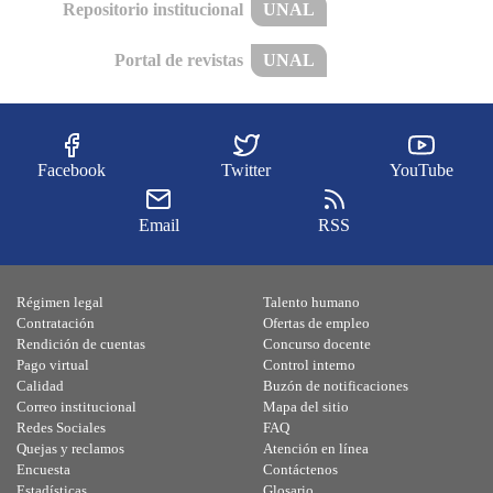
Repositorio institucional
UNAL
Portal de revistas
UNAL
Facebook
Twitter
YouTube
Email
RSS
Régimen legal
Talento humano
Contratación
Ofertas de empleo
Rendición de cuentas
Concurso docente
Pago virtual
Control interno
Calidad
Buzón de notificaciones
Correo institucional
Mapa del sitio
Redes Sociales
FAQ
Quejas y reclamos
Atención en línea
Encuesta
Contáctenos
Estadísticas
Glosario