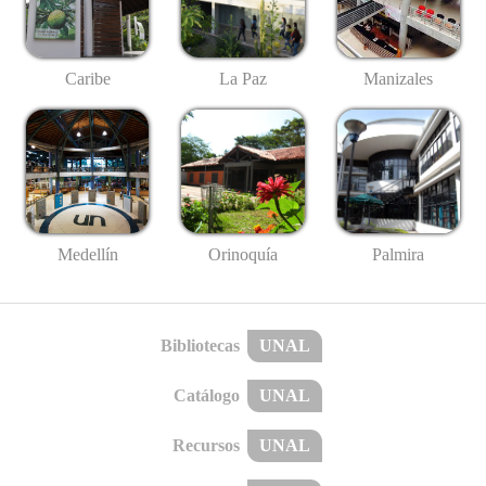
Caribe
La Paz
Manizales
Medellín
Palmira
Orinoquía
Bibliotecas
UNAL
Catálogo
UNAL
Recursos
UNAL