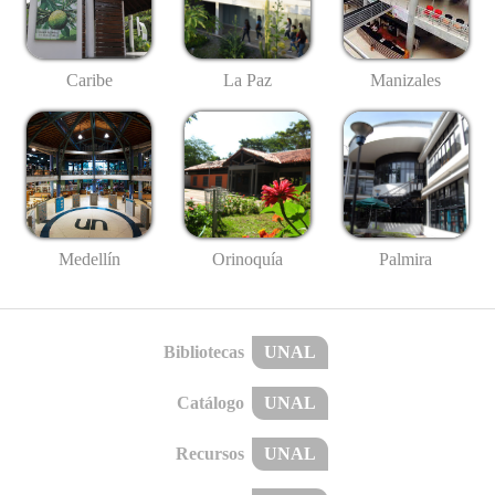
Caribe
La Paz
Manizales
Medellín
Palmira
Orinoquía
Bibliotecas
UNAL
Catálogo
UNAL
Recursos
UNAL