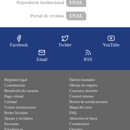
Repositorio institucional
UNAL
Portal de revistas
UNAL
Facebook
Twitter
YouTube
Email
RSS
Régimen legal
Talento humano
Contratación
Ofertas de empleo
Rendición de cuentas
Concurso docente
Pago virtual
Control interno
Calidad
Buzón de notificaciones
Correo institucional
Mapa del sitio
Redes Sociales
FAQ
Quejas y reclamos
Atención en línea
Encuesta
Contáctenos
Estadísticas
Glosario