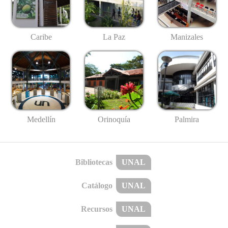
Caribe
La Paz
Manizales
Medellín
Palmira
Orinoquía
Bibliotecas
UNAL
Catálogo
UNAL
Recursos
UNAL