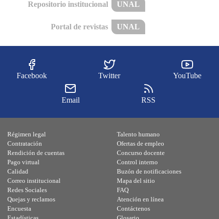
Repositorio institucional
UNAL
Portal de revistas
UNAL
Facebook
Twitter
YouTube
Email
RSS
Régimen legal
Talento humano
Contratación
Ofertas de empleo
Rendición de cuentas
Concurso docente
Pago virtual
Control interno
Calidad
Buzón de notificaciones
Correo institucional
Mapa del sitio
Redes Sociales
FAQ
Quejas y reclamos
Atención en línea
Encuesta
Contáctenos
Estadísticas
Glosario