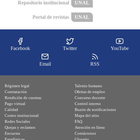
Repositorio institucional
UNAL
Portal de revistas
UNAL
Facebook
Twitter
YouTube
Email
RSS
Régimen legal
Talento humano
Contratación
Ofertas de empleo
Rendición de cuentas
Concurso docente
Pago virtual
Control interno
Calidad
Buzón de notificaciones
Correo institucional
Mapa del sitio
Redes Sociales
FAQ
Quejas y reclamos
Atención en línea
Encuesta
Contáctenos
Estadísticas
Glosario