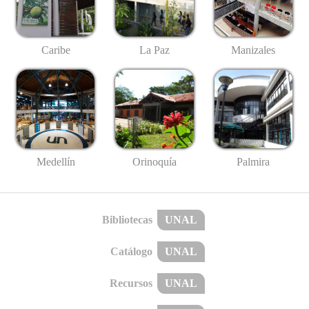
Caribe
La Paz
Manizales
Medellín
Palmira
Orinoquía
Bibliotecas
UNAL
Catálogo
UNAL
Recursos
UNAL