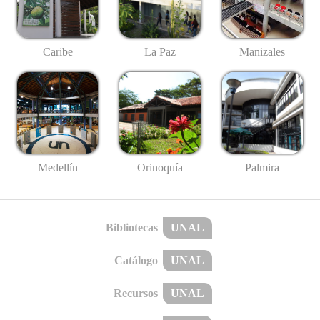
Caribe
La Paz
Manizales
Medellín
Palmira
Orinoquía
Bibliotecas
UNAL
Catálogo
UNAL
Recursos
UNAL