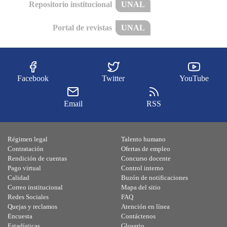
Repositorio institucional
UNAL
Portal de revistas
UNAL
Facebook
Twitter
YouTube
Email
RSS
Régimen legal
Talento humano
Contratación
Ofertas de empleo
Rendición de cuentas
Concurso docente
Pago virtual
Control interno
Calidad
Buzón de notificaciones
Correo institucional
Mapa del sitio
Redes Sociales
FAQ
Quejas y reclamos
Atención en línea
Encuesta
Contáctenos
Estadísticas
Glosario