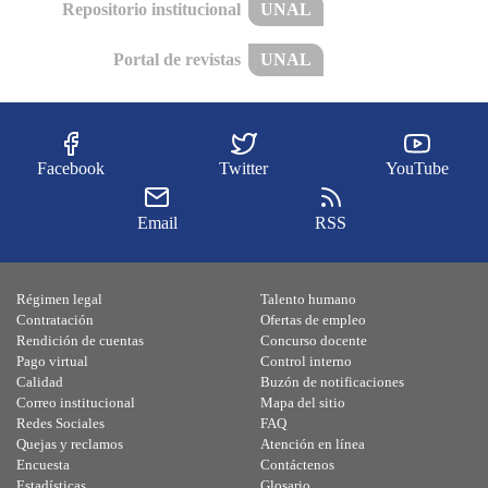
Repositorio institucional
UNAL
Portal de revistas
UNAL
Facebook
Twitter
YouTube
Email
RSS
Régimen legal
Talento humano
Contratación
Ofertas de empleo
Rendición de cuentas
Concurso docente
Pago virtual
Control interno
Calidad
Buzón de notificaciones
Correo institucional
Mapa del sitio
Redes Sociales
FAQ
Quejas y reclamos
Atención en línea
Encuesta
Contáctenos
Estadísticas
Glosario