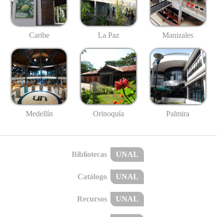
Caribe
La Paz
Manizales
Medellín
Palmira
Orinoquía
Bibliotecas
UNAL
Catálogo
UNAL
Recursos
UNAL