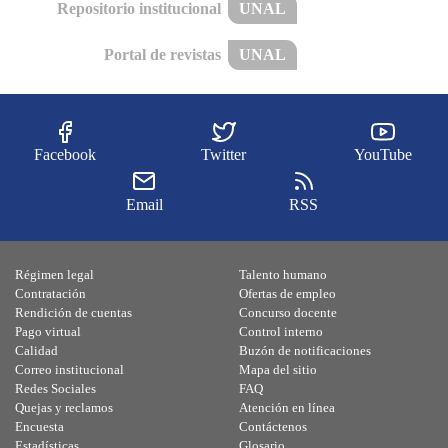
Repositorio institucional
UNAL
Portal de revistas
UNAL
Facebook
Twitter
YouTube
Email
RSS
Régimen legal
Talento humano
Contratación
Ofertas de empleo
Rendición de cuentas
Concurso docente
Pago virtual
Control interno
Calidad
Buzón de notificaciones
Correo institucional
Mapa del sitio
Redes Sociales
FAQ
Quejas y reclamos
Atención en línea
Encuesta
Contáctenos
Estadísticas
Glosario