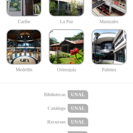
Caribe
La Paz
Manizales
Medellín
Palmira
Orinoquía
Bibliotecas
UNAL
Catálogo
UNAL
Recursos
UNAL