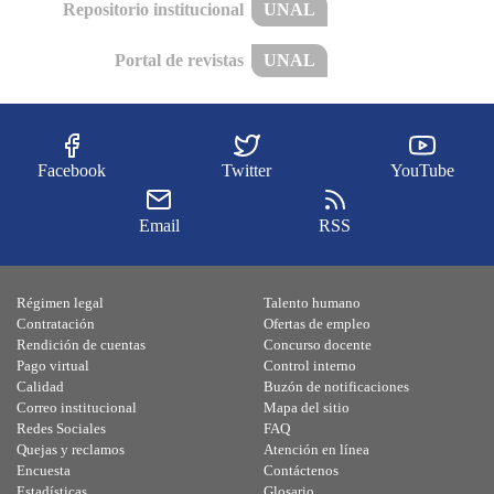
Repositorio institucional
UNAL
Portal de revistas
UNAL
Facebook
Twitter
YouTube
Email
RSS
Régimen legal
Talento humano
Contratación
Ofertas de empleo
Rendición de cuentas
Concurso docente
Pago virtual
Control interno
Calidad
Buzón de notificaciones
Correo institucional
Mapa del sitio
Redes Sociales
FAQ
Quejas y reclamos
Atención en línea
Encuesta
Contáctenos
Estadísticas
Glosario