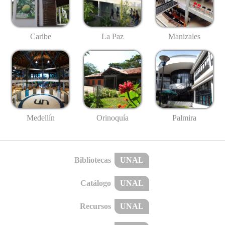
Caribe
La Paz
Manizales
Medellín
Palmira
Orinoquía
Bibliotecas
UNAL
Catálogo
UNAL
Recursos
UNAL