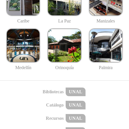
Caribe
La Paz
Manizales
Medellín
Palmira
Orinoquía
Bibliotecas
UNAL
Catálogo
UNAL
Recursos
UNAL