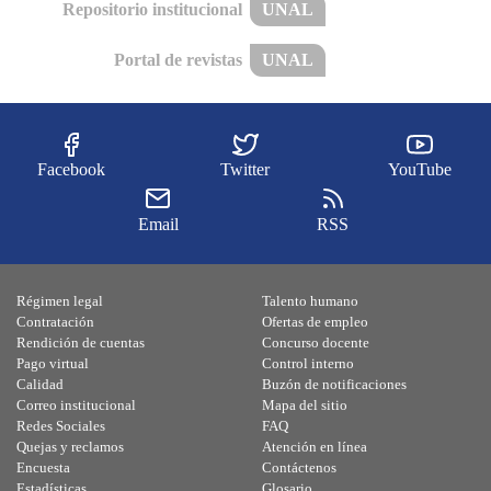
Repositorio institucional
UNAL
Portal de revistas
UNAL
Facebook
Twitter
YouTube
Email
RSS
Régimen legal
Talento humano
Contratación
Ofertas de empleo
Rendición de cuentas
Concurso docente
Pago virtual
Control interno
Calidad
Buzón de notificaciones
Correo institucional
Mapa del sitio
Redes Sociales
FAQ
Quejas y reclamos
Atención en línea
Encuesta
Contáctenos
Estadísticas
Glosario