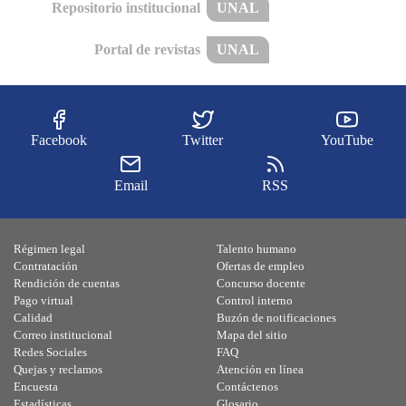
Repositorio institucional
UNAL
Portal de revistas
UNAL
Facebook
Twitter
YouTube
Email
RSS
Régimen legal
Talento humano
Contratación
Ofertas de empleo
Rendición de cuentas
Concurso docente
Pago virtual
Control interno
Calidad
Buzón de notificaciones
Correo institucional
Mapa del sitio
Redes Sociales
FAQ
Quejas y reclamos
Atención en línea
Encuesta
Contáctenos
Estadísticas
Glosario