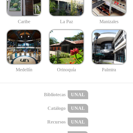
Caribe
La Paz
Manizales
Medellín
Palmira
Orinoquía
Bibliotecas
UNAL
Catálogo
UNAL
Recursos
UNAL