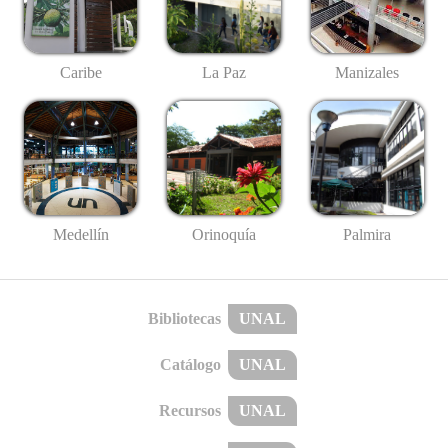
Caribe
La Paz
Manizales
Medellín
Palmira
Orinoquía
Bibliotecas
UNAL
Catálogo
UNAL
Recursos
UNAL