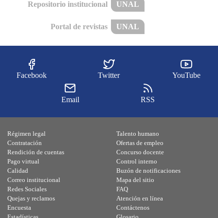
Repositorio institucional
UNAL
Portal de revistas
UNAL
Facebook
Twitter
YouTube
Email
RSS
Régimen legal
Talento humano
Contratación
Ofertas de empleo
Rendición de cuentas
Concurso docente
Pago virtual
Control interno
Calidad
Buzón de notificaciones
Correo institucional
Mapa del sitio
Redes Sociales
FAQ
Quejas y reclamos
Atención en línea
Encuesta
Contáctenos
Estadísticas
Glosario