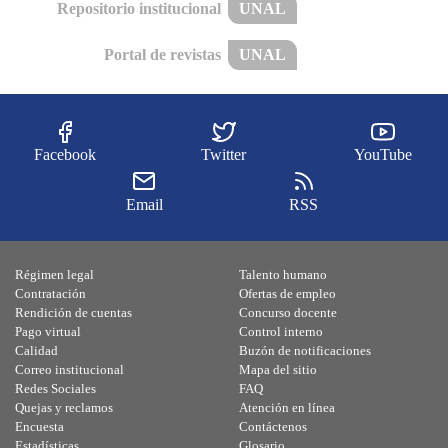
Repositorio institucional
UNAL
Portal de revistas
UNAL
Facebook
Twitter
YouTube
Email
RSS
Régimen legal
Talento humano
Contratación
Ofertas de empleo
Rendición de cuentas
Concurso docente
Pago virtual
Control interno
Calidad
Buzón de notificaciones
Correo institucional
Mapa del sitio
Redes Sociales
FAQ
Quejas y reclamos
Atención en línea
Encuesta
Contáctenos
Estadísticas
Glosario