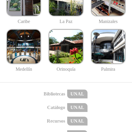
Caribe
La Paz
Manizales
Medellín
Palmira
Orinoquía
Bibliotecas
UNAL
Catálogo
UNAL
Recursos
UNAL