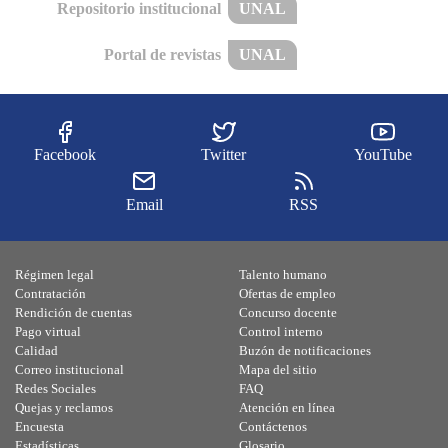
Repositorio institucional
UNAL
Portal de revistas
UNAL
Facebook
Twitter
YouTube
Email
RSS
Régimen legal
Talento humano
Contratación
Ofertas de empleo
Rendición de cuentas
Concurso docente
Pago virtual
Control interno
Calidad
Buzón de notificaciones
Correo institucional
Mapa del sitio
Redes Sociales
FAQ
Quejas y reclamos
Atención en línea
Encuesta
Contáctenos
Estadísticas
Glosario