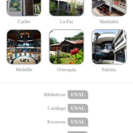
Caribe
La Paz
Manizales
Medellín
Palmira
Orinoquía
Bibliotecas
UNAL
Catálogo
UNAL
Recursos
UNAL