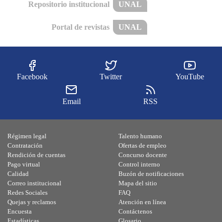
Repositorio institucional
UNAL
Portal de revistas
UNAL
Facebook
Twitter
YouTube
Email
RSS
Régimen legal
Talento humano
Contratación
Ofertas de empleo
Rendición de cuentas
Concurso docente
Pago virtual
Control interno
Calidad
Buzón de notificaciones
Correo institucional
Mapa del sitio
Redes Sociales
FAQ
Quejas y reclamos
Atención en línea
Encuesta
Contáctenos
Estadísticas
Glosario