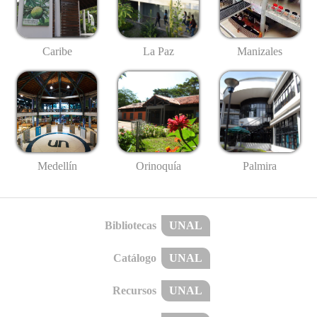
Caribe
La Paz
Manizales
Medellín
Palmira
Orinoquía
Bibliotecas
UNAL
Catálogo
UNAL
Recursos
UNAL