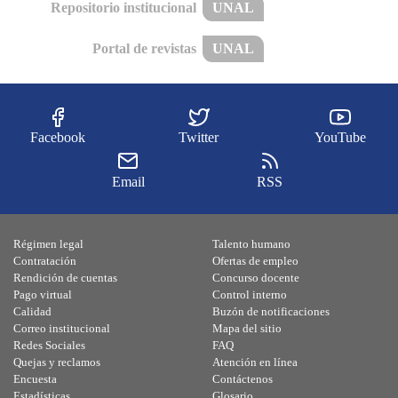
Repositorio institucional
UNAL
Portal de revistas
UNAL
Facebook
Twitter
YouTube
Email
RSS
Régimen legal
Talento humano
Contratación
Ofertas de empleo
Rendición de cuentas
Concurso docente
Pago virtual
Control interno
Calidad
Buzón de notificaciones
Correo institucional
Mapa del sitio
Redes Sociales
FAQ
Quejas y reclamos
Atención en línea
Encuesta
Contáctenos
Estadísticas
Glosario