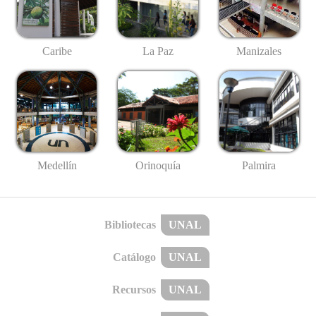
Caribe
La Paz
Manizales
Medellín
Palmira
Orinoquía
Bibliotecas
UNAL
Catálogo
UNAL
Recursos
UNAL