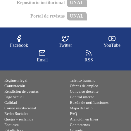
Repositorio institucional
UNAL
Portal de revistas
UNAL
Facebook
Twitter
YouTube
Email
RSS
Régimen legal
Talento humano
Contratación
Ofertas de empleo
Rendición de cuentas
Concurso docente
Pago virtual
Control interno
Calidad
Buzón de notificaciones
Correo institucional
Mapa del sitio
Redes Sociales
FAQ
Quejas y reclamos
Atención en línea
Encuesta
Contáctenos
Estadísticas
Glosario