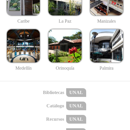
Caribe
La Paz
Manizales
Medellín
Palmira
Orinoquía
Bibliotecas
UNAL
Catálogo
UNAL
Recursos
UNAL