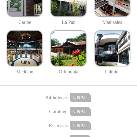
Caribe
La Paz
Manizales
Medellín
Palmira
Orinoquía
Bibliotecas
UNAL
Catálogo
UNAL
Recursos
UNAL