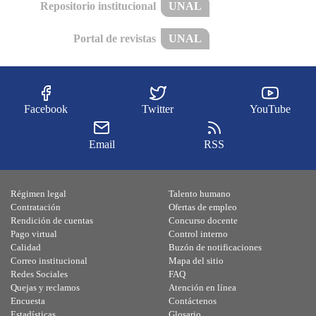
Repositorio institucional
UNAL
Portal de revistas
UNAL
Facebook
Twitter
YouTube
Email
RSS
Régimen legal
Talento humano
Contratación
Ofertas de empleo
Rendición de cuentas
Concurso docente
Pago virtual
Control interno
Calidad
Buzón de notificaciones
Correo institucional
Mapa del sitio
Redes Sociales
FAQ
Quejas y reclamos
Atención en línea
Encuesta
Contáctenos
Estadísticas
Glosario